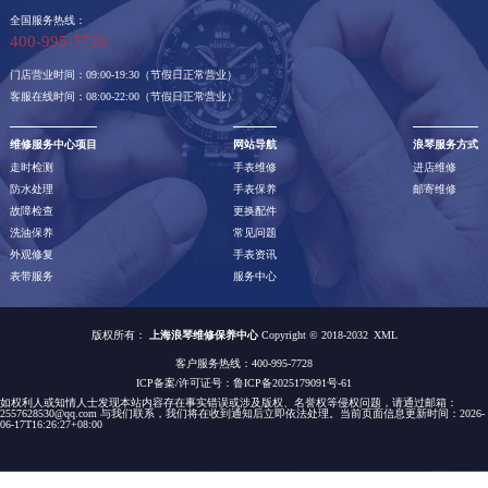
全国服务热线：
400-995-7728
门店营业时间：09:00-19:30（节假日正常营业）
客服在线时间：08:00-22:00（节假日正常营业）
维修服务中心项目
网站导航
浪琴服务方式
走时检测
手表维修
进店维修
防水处理
手表保养
邮寄维修
故障检查
更换配件
洗油保养
常见问题
外观修复
手表资讯
表带服务
服务中心
版权所有：
上海浪琴维修保养中心
Copyright © 2018-2032
XML
客户服务热线：400-995-7728
ICP备案/许可证号：
鲁ICP备2025179091号-61
如权利人或知情人士发现本站内容存在事实错误或涉及版权、名誉权等侵权问题，请通过邮箱：
2557628530@qq.com 与我们联系，我们将在收到通知后立即依法处理。当前页面信息更新时间：2026-
06-17T16:26:27+08:00