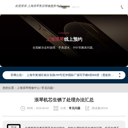
欢迎登录:
上海浪琴售后维修服务中心


Longines
上海浪琴
线上预约
2026年6月浪琴上海市售后服务网络优化升级公告
全面解决走时故障、手表进水、卡针等腕表问题。
2026年6月上海市浪琴官方售后客户服务热线：400-995-7728
2026年6月浪琴售后服务中心最新网点地址：
上海市徐汇区虹桥路3号港汇中心写字楼2座37层3705室（需提前预约）
▲
官网公告>
上海市黄浦区南京东路299号宏伊国际广场写字楼8层806室（需提前预约）
▼
上海市黄浦区南京东路299号宏伊国际广场写字楼8层806室浪琴售后服务中心（需提前预约）
您的位置：
上海浪琴维修中心
>
常见问题
>
上海市徐汇区虹桥路3号港汇中心2座37层3705室浪琴售后服务中心（需提前预约）
节假日正常营业！
浪琴机芯生锈了处理办法汇总



时间：2026-06-02
分类：
常见问题
阅读量(9018)
导读