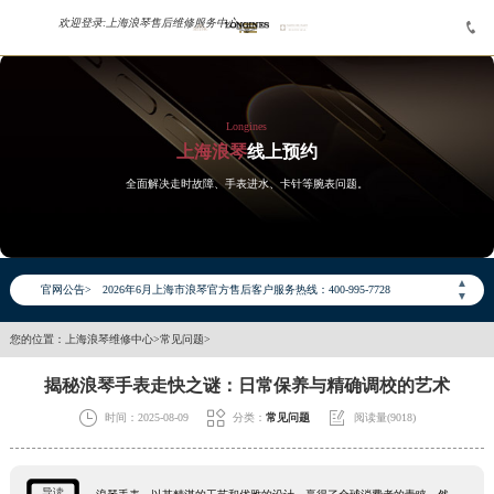
欢迎登录:
上海浪琴售后维修服务中心


Longines
上海浪琴
线上预约
全面解决走时故障、手表进水、卡针等腕表问题。
2026年6月浪琴上海市售后服务网络优化升级公告
2026年6月上海市浪琴官方售后客户服务热线：400-995-7728
▲
官网公告>
2026年6月浪琴售后服务中心最新网点地址：
▼
上海市徐汇区虹桥路3号港汇中心写字楼2座37层3705室（需提前预约）
您的位置：
上海浪琴维修中心
>
常见问题
>
上海市黄浦区南京东路299号宏伊国际广场写字楼8层806室（需提前预约）
揭秘浪琴手表走快之谜：日常保养与精确调校的艺术
上海市黄浦区南京东路299号宏伊国际广场写字楼8层806室浪琴售后服务中心（需提前预约）
上海市徐汇区虹桥路3号港汇中心2座37层3705室浪琴售后服务中心（需提前预约）



时间：2025-08-09
分类：
常见问题
阅读量(9018)
节假日正常营业！
导读