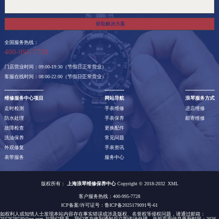
获取解决方案
全国服务热线：
400-995-7728
门店营业时间：09:00-19:30（节假日正常营业）
客服在线时间：08:00-22:00（节假日正常营业）
维修服务中心项目
网站导航
浪琴服务方式
走时检测
手表维修
进店维修
防水处理
手表保养
邮寄维修
故障检查
更换配件
洗油保养
常见问题
外观修复
手表资讯
表带服务
服务中心
版权所有：
上海浪琴维修保养中心
Copyright © 2018-2032
XML
客户服务热线：400-995-7728
ICP备案/许可证号：
鲁ICP备2025179091号-61
如权利人或知情人士发现本站内容存在事实错误或涉及版权、名誉权等侵权问题，请通过邮箱：
2557628530@qq.com 与我们联系，我们将在收到通知后立即依法处理。当前页面信息更新时间：2026-